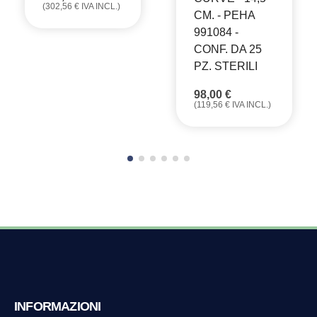
(
302,56
€
IVA INCL.)
CM. - PEHA
991084 -
CONF. DA 25
PZ. STERILI
98,00
€
(
119,56
€
IVA INCL.)
INFORMAZIONI