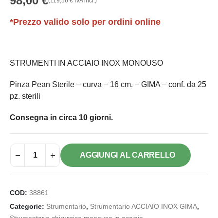
98,00
€
(
119,56
€
IVA incl.)
*Prezzo valido solo per ordini online
STRUMENTI IN ACCIAIO INOX MONOUSO
Pinza Pean Sterile – curva – 16 cm. – GIMA – conf. da 25
pz. sterili
Consegna in circa 10 giorni.
AGGIUNGI AL CARRELLO
COD:
38861
Categorie:
Strumentario
,
Strumentario ACCIAIO INOX GIMA
,