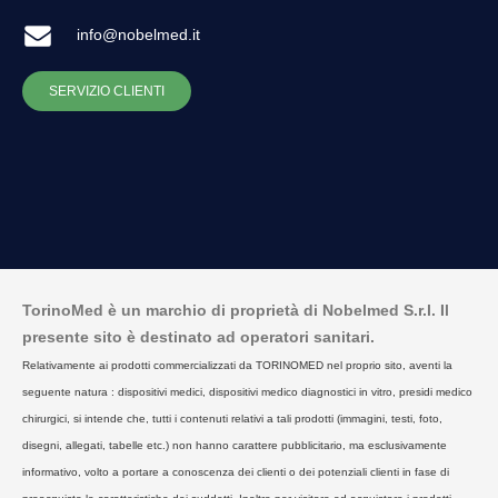
info@nobelmed.it
SERVIZIO CLIENTI
TorinoMed è un marchio di proprietà di Nobelmed S.r.l. Il
presente sito è destinato ad operatori sanitari.
Relativamente ai prodotti commercializzati da TORINOMED nel proprio sito, aventi la
seguente natura : dispositivi medici, dispositivi medico diagnostici in vitro, presidi medico
chirurgici, si intende che, tutti i contenuti relativi a tali prodotti (immagini, testi, foto,
disegni, allegati, tabelle etc.) non hanno carattere pubblicitario, ma esclusivamente
informativo, volto a portare a conoscenza dei clienti o dei potenziali clienti in fase di