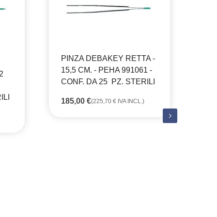
PINZA DEBAKEY RETTA -
15,5 CM. - PEHA 991061 -
2
CONF. DA 25 PZ. STERILI
ILI
185,00
€
(
225,70
€
IVA INCL.)
PI
RE
99
ST
13