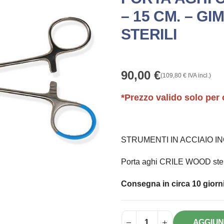
– 15 CM. – GI
STERILI
90,00
€
(
109,80
€
IVA incl.)
*Prezzo valido solo per 
STRUMENTI IN ACCIAIO I
Porta aghi CRILE WOOD steril
Consegna in circa 10 giorni
AGGIUN