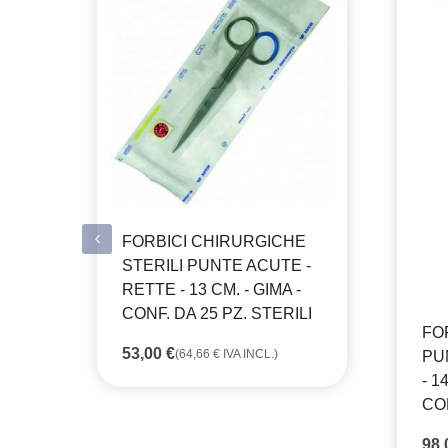
FORBICI CHIRURGICHE
STERILI PUNTE ACUTE -
RETTE - 13 CM. - GIMA -
CONF. DA 25 PZ. STERILI
FO
53,00
€
(
64,66
€
IVA INCL.)
PU
- 1
CON
98