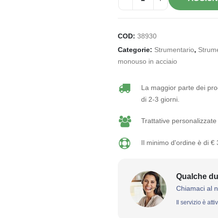
COD:
38930
Categorie:
Strumentario
,
Strum
monouso in acciaio
La maggior parte dei prod
di 2-3 giorni.
Trattative personalizzate 
Il minimo d'ordine è di €
Qualche du
Chiamaci al 
Il servizio è att