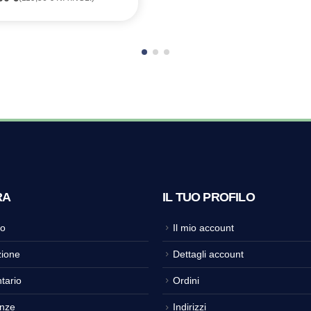
RA
IL TUO PROFILO
o
Il mio account
ione
Dettagli account
tario
Ordini
nze
Indirizzi