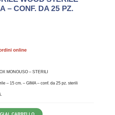
MA – CONF. DA 25 PZ.
ordini online
NOX MONOUSO – STERILI
e – 15 cm. – GIMA – conf. da 25 pz. sterili
.
GI AL CARRELLO