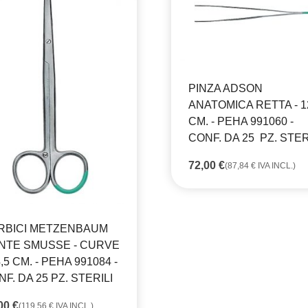
PINZA ADSON
ANATOMICA RETTA - 1
CM. - PEHA 991060 -
CONF. DA 25 PZ. STER
72,00
€
(
87,84
€
IVA INCL.)
RBICI METZENBAUM
NTE SMUSSE - CURVE
4,5 CM. - PEHA 991084 -
F. DA 25 PZ. STERILI
,00
€
(
119,56
€
IVA INCL.)