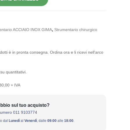
entario ACCIAIO INOX GIMA
,
Strumentario chirurgico
otti è in pronta consegna. Ordina ora e li ricevi nell'arco
su quantitativi.
 30,00 + IVA
bbio sul tuo acquisto?
numero 011 9103774
ivo dal
Lunedì
al
Venerdì
, dalle
09:00
alle
18:00
.