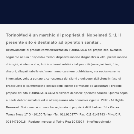
TorinoMed è un marchio di proprietà di Nobelmed S.r.l. Il
presente sito è destinato ad operatori sanitari.
Relativamente ai prodotti commercializzati da TORINOMED nel proprio sito, aventi la
seguente natura : dispositivi medici, dispositivi medico diagnostici in vitro, presidi medico
chirurgici, si intende che, tutti i contenuti relativi a tali prodotti (immagini, testi, foto,
disegni, allegati, tabelle etc.) non hanno carattere pubblicitario, ma esclusivamente
informativo, volto a portare a conoscenza dei clienti o dei potenziali clienti in fase di
preacquisto le caratteristiche dei suddetti. Inoltre per visitare ed acquistare i prodotti
proposti dal sito TORINOMED.COM si dichiara di essere operatori sanitari. Quanto sopra
a tutela del consumatore ed in ottemperanza alla normativa vigente. 2018 - All Rights
Reserved. Torinomed è un marchio registrato di proprietà di Nobelmed Srl - Piazza
Teresa Noce 17 D - 10155 Torino - Tel. 011.9103774 Fax. 011.9143783 - P.Iva/C.F.
09344710018 - Registro Imprese di Torino Rea 1043924 - info@nobelmed.it