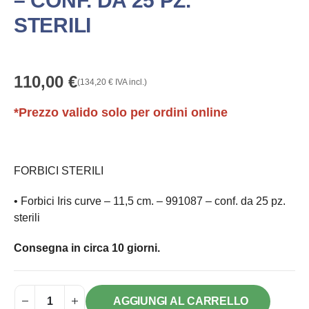
– CONF. DA 25 PZ.
STERILI
110,00
€
(
134,20
€
IVA incl.)
*Prezzo valido solo per ordini online
FORBICI STERILI
• Forbici Iris curve – 11,5 cm
. – 991087 – conf. da 25 pz.
sterili
Consegna in circa 10 giorni.
AGGIUNGI AL CARRELLO