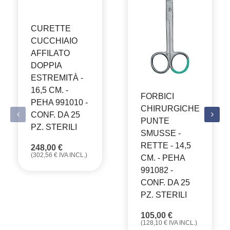
CURETTE
CUCCHIAIO
AFFILATO
DOPPIA
ESTREMITÀ -
16,5 CM. -
FORBICI
PEHA 991010 -
CHIRURGICHE
CONF. DA 25
PUNTE
PZ. STERILI
SMUSSE -
RETTE - 14,5
248,00
€
(
302,56
€
IVA INCL.)
CM. - PEHA
991082 -
CONF. DA 25
PZ. STERILI
105,00
€
(
128,10
€
IVA INCL.)