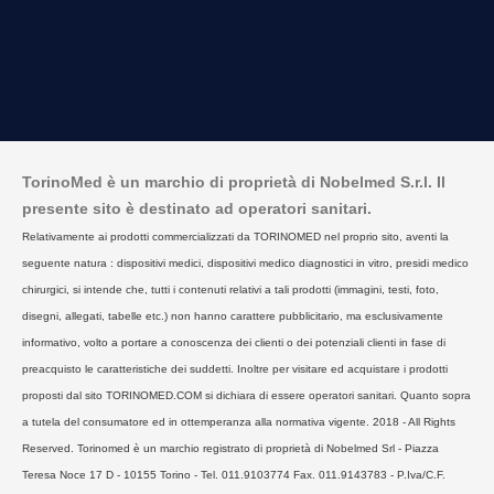
TorinoMed è un marchio di proprietà di Nobelmed S.r.l. Il
presente sito è destinato ad operatori sanitari.
Relativamente ai prodotti commercializzati da TORINOMED nel proprio sito, aventi la
seguente natura : dispositivi medici, dispositivi medico diagnostici in vitro, presidi medico
chirurgici, si intende che, tutti i contenuti relativi a tali prodotti (immagini, testi, foto,
disegni, allegati, tabelle etc.) non hanno carattere pubblicitario, ma esclusivamente
informativo, volto a portare a conoscenza dei clienti o dei potenziali clienti in fase di
preacquisto le caratteristiche dei suddetti. Inoltre per visitare ed acquistare i prodotti
proposti dal sito TORINOMED.COM si dichiara di essere operatori sanitari. Quanto sopra
a tutela del consumatore ed in ottemperanza alla normativa vigente. 2018 - All Rights
Reserved. Torinomed è un marchio registrato di proprietà di Nobelmed Srl - Piazza
Teresa Noce 17 D - 10155 Torino - Tel. 011.9103774 Fax. 011.9143783 - P.Iva/C.F.