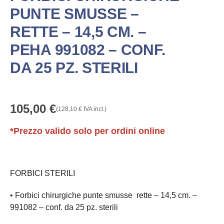
PUNTE SMUSSE –
RETTE – 14,5 CM. –
PEHA 991082 – CONF.
DA 25 PZ. STERILI
105,00
€
(
128,10
€
IVA incl.)
*Prezzo valido solo per ordini online
FORBICI STERILI
• Forbici chirurgiche
punte smusse
rette – 14,5 cm. –
991082 – conf. da 25 pz. sterili