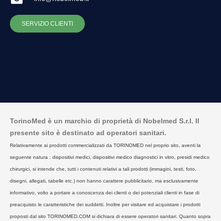
SERVIZIO CLIENTI
TorinoMed è un marchio di proprietà di Nobelmed S.r.l. Il
presente sito è destinato ad operatori sanitari.
Relativamente ai prodotti commercializzati da TORINOMED nel proprio sito, aventi la
seguente natura : dispositivi medici, dispositivi medico diagnostici in vitro, presidi medico
chirurgici, si intende che, tutti i contenuti relativi a tali prodotti (immagini, testi, foto,
disegni, allegati, tabelle etc.) non hanno carattere pubblicitario, ma esclusivamente
informativo, volto a portare a conoscenza dei clienti o dei potenziali clienti in fase di
preacquisto le caratteristiche dei suddetti. Inoltre per visitare ed acquistare i prodotti
proposti dal sito TORINOMED.COM si dichiara di essere operatori sanitari. Quanto sopra