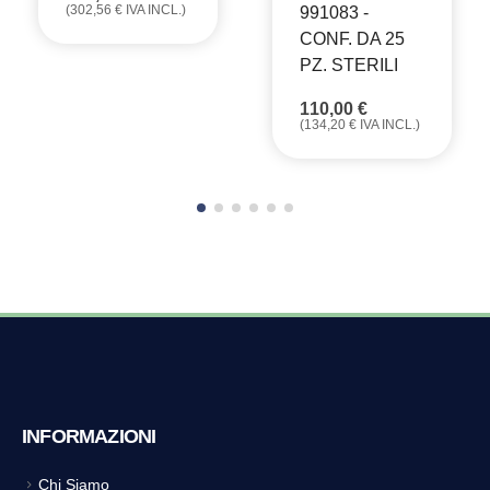
(
302,56
€
IVA INCL.)
991083 -
CONF. DA 25
PZ. STERILI
110,00
€
(
134,20
€
IVA INCL.)
INFORMAZIONI
Chi Siamo