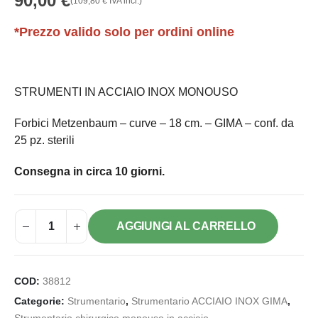
90,00
€
(
109,80
€
IVA incl.)
*Prezzo valido solo per ordini online
STRUMENTI IN ACCIAIO INOX MONOUSO
Forbici Metzenbaum – curve – 18 cm. – GIMA – conf. da
25 pz. sterili
Consegna in circa 10 giorni.
AGGIUNGI AL CARRELLO
COD:
38812
Categorie:
Strumentario
,
Strumentario ACCIAIO INOX GIMA
,