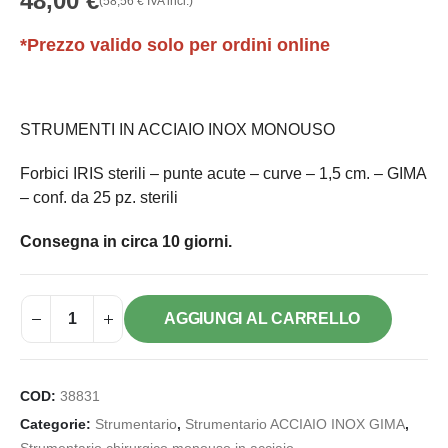
48,00
€
(
58,56
€
IVA incl.)
*Prezzo valido solo per ordini online
STRUMENTI IN ACCIAIO INOX MONOUSO
Forbici IRIS sterili – punte acute – curve – 1,5 cm. – GIMA
– conf. da 25 pz. sterili
Consegna in circa 10 giorni.
AGGIUNGI AL CARRELLO
COD:
38831
Categorie:
Strumentario
,
Strumentario ACCIAIO INOX GIMA
,