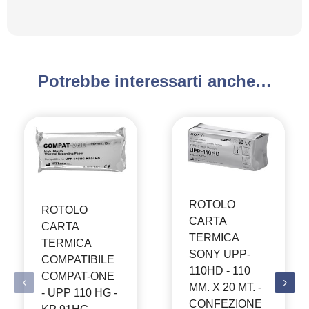
Potrebbe interessarti anche…
ROTOLO
ROTOLO
CARTA
CARTA
TERMICA
TERMICA
SONY UPP-
COMPATIBILE
110HD - 110
COMPAT-ONE
MM. X 20 MT. -
- UPP 110 HG -
CONFEZIONE