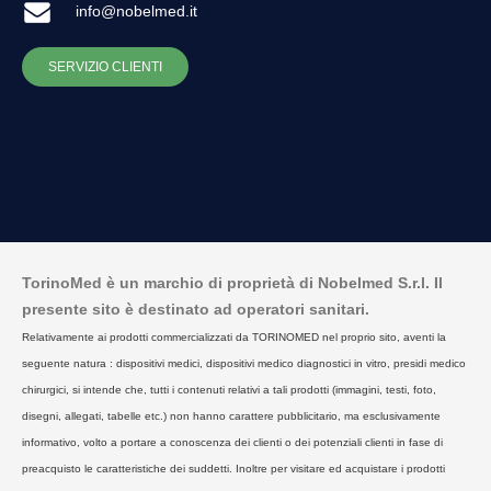
info@nobelmed.it
SERVIZIO CLIENTI
TorinoMed è un marchio di proprietà di Nobelmed S.r.l. Il
presente sito è destinato ad operatori sanitari.
Relativamente ai prodotti commercializzati da TORINOMED nel proprio sito, aventi la
seguente natura : dispositivi medici, dispositivi medico diagnostici in vitro, presidi medico
chirurgici, si intende che, tutti i contenuti relativi a tali prodotti (immagini, testi, foto,
disegni, allegati, tabelle etc.) non hanno carattere pubblicitario, ma esclusivamente
informativo, volto a portare a conoscenza dei clienti o dei potenziali clienti in fase di
preacquisto le caratteristiche dei suddetti. Inoltre per visitare ed acquistare i prodotti