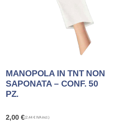
MANOPOLA IN TNT NON
SAPONATA – CONF. 50
PZ.
2,00
€
(
2,44
€
IVA incl.)