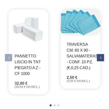
TRAVERSA
CM. 60 X 90 -
PANNETTO
SALVAMATERASSO
LISCIO IN TNT
- CONF. 10 PZ.
PIEGATO A Z -
(€.0,25 CAD.)
CF 1000
2,50
€
(
3,05
€
IVA INCL.)
32,00
€
(
39,04
€
IVA INCL.)