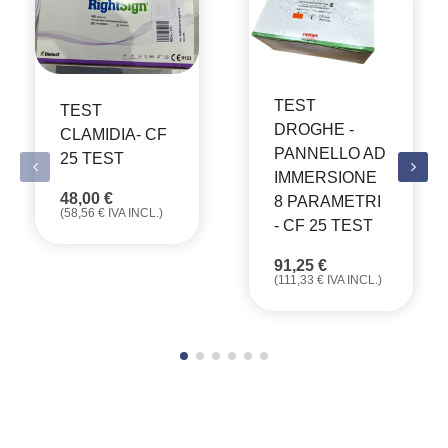
TEST
TEST
DROGHE -
CLAMIDIA- CF
PANNELLO AD
25 TEST
IMMERSIONE
48,00
€
8 PARAMETRI
(
58,56
€
IVA INCL.)
- CF 25 TEST
91,25
€
(
111,33
€
IVA INCL.)