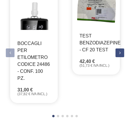
TEST
BENZODIAZEPINE
BOCCAGLI
- CF 20 TEST
PER
ETILOMETRO
42,40
€
CODICE 24486
(
51,73
€
IVA INCL.)
- CONF. 100
PZ.
31,00
€
(
37,82
€
IVA INCL.)