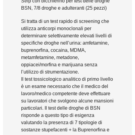
Strip con bicchierino per test delle droghe
BSN, 7/8 droghe e adulteranti (25 pezzi)
Si tratta di un test rapido di screening che
utilizza anticorpi monoclonali per
determinare selettivamente elevati livelli di
specifiche droghe nell’urina: amfetamine,
buprenorfina, cocaina, MDMA,
metamfetamine, metadone,
oppiacei/morfina e marijuana senza
l’utilizzo di strumentazione.
Il test tossicologico analitico di primo livello
è un esame necessario che il medico del
lavoro/medico competente deve effettuare
su lavoratori che svolgono alcune mansioni
particolari. Il test delle droghe di BSN
risponde a questo tipo di esigenza
valutando la presenza di 7 tipologie di
sostanze stupefacenti + la Buprenorfina e