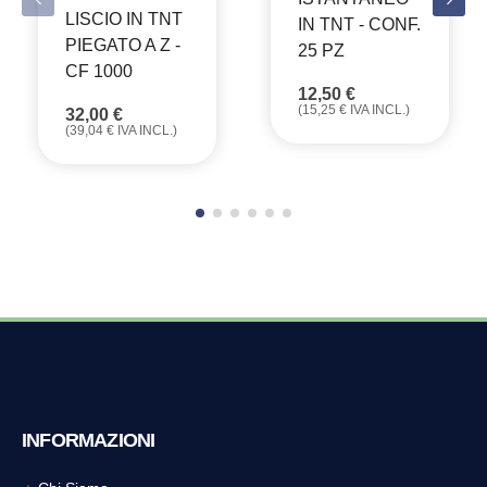
LISCIO IN TNT
IN TNT - CONF.
PIEGATO A Z -
25 PZ
CF 1000
12,50
€
(
15,25
€
IVA INCL.)
32,00
€
(
39,04
€
IVA INCL.)
INFORMAZIONI