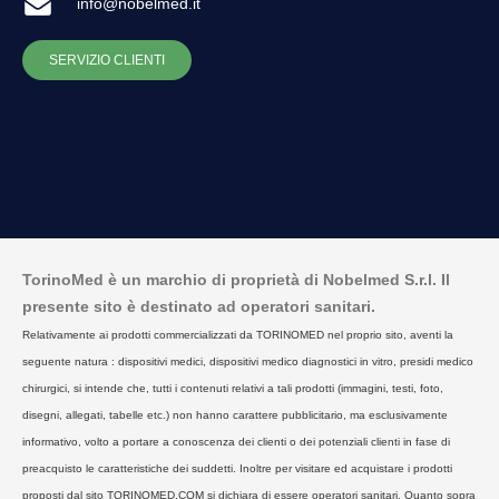
info@nobelmed.it
SERVIZIO CLIENTI
TorinoMed è un marchio di proprietà di Nobelmed S.r.l. Il
presente sito è destinato ad operatori sanitari.
Relativamente ai prodotti commercializzati da TORINOMED nel proprio sito, aventi la
seguente natura : dispositivi medici, dispositivi medico diagnostici in vitro, presidi medico
chirurgici, si intende che, tutti i contenuti relativi a tali prodotti (immagini, testi, foto,
disegni, allegati, tabelle etc.) non hanno carattere pubblicitario, ma esclusivamente
informativo, volto a portare a conoscenza dei clienti o dei potenziali clienti in fase di
preacquisto le caratteristiche dei suddetti. Inoltre per visitare ed acquistare i prodotti
proposti dal sito TORINOMED.COM si dichiara di essere operatori sanitari. Quanto sopra