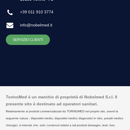
+39 011 910 3774
info@nobelmed.it
SERVIZIO CLIENTI
TorinoMed è un marchio di proprietà di Nobelmed S.r.l. Il
presente sito è destinato ad operatori sanitari.
Relativamente ai prodotti commercializzati da TORINOMED nel proprio sito, aventi la
seguente natura : dispositivi medici, dispositivi medico diagnostici in vitro, presidi medico
chirurgici, si intende che, tutti i contenuti relativi a tali prodotti (immagini, testi, foto,