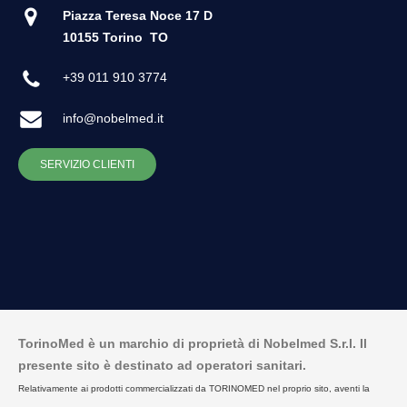
Piazza Teresa Noce 17 D
10155 Torino
TO
+39 011 910 3774
info@nobelmed.it
SERVIZIO CLIENTI
TorinoMed è un marchio di proprietà di Nobelmed S.r.l. Il
presente sito è destinato ad operatori sanitari.
Relativamente ai prodotti commercializzati da TORINOMED nel proprio sito, aventi la