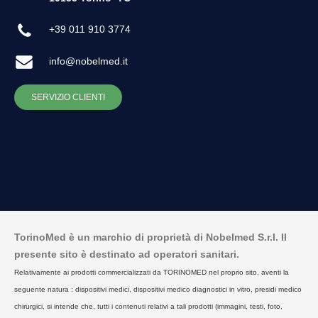
+39 011 910 3774
info@nobelmed.it
SERVIZIO CLIENTI
TorinoMed è un marchio di proprietà di Nobelmed S.r.l. Il
presente sito è destinato ad operatori sanitari.
Relativamente ai prodotti commercializzati da TORINOMED nel proprio sito, aventi la
seguente natura : dispositivi medici, dispositivi medico diagnostici in vitro, presidi medico
chirurgici, si intende che, tutti i contenuti relativi a tali prodotti (immagini, testi, foto,