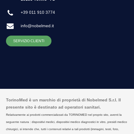
+39 011 910 3774
info@nobelmed.it
SERVIZIO CLIENTI
TorinoMed è un marchio di proprietà di Nobelmed S.r.l. Il
presente sito è destinato ad operatori sanitari.
Relativamente ai prodotti commercializzati da TORINOMED nel proprio sito, aventi la
seguente natura : dispositivi medici, dispositivi medico diagnostici in vitro, presidi medico
chirurgici, si intende che, tutti i contenuti relativi a tali prodotti (immagini, testi, foto,