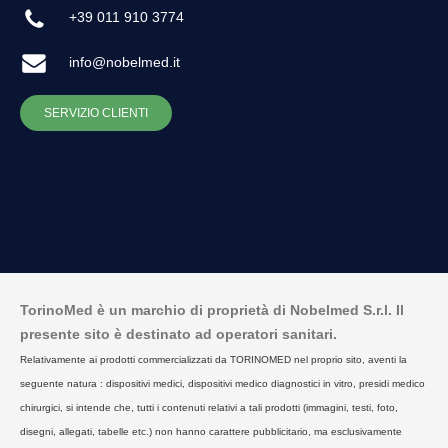
+39 011 910 3774
info@nobelmed.it
SERVIZIO CLIENTI
TorinoMed è un marchio di proprietà di Nobelmed S.r.l. Il
presente sito è destinato ad operatori sanitari.
Relativamente ai prodotti commercializzati da TORINOMED nel proprio sito, aventi la
seguente natura : dispositivi medici, dispositivi medico diagnostici in vitro, presidi medico
chirurgici, si intende che, tutti i contenuti relativi a tali prodotti (immagini, testi, foto,
disegni, allegati, tabelle etc.) non hanno carattere pubblicitario, ma esclusivamente