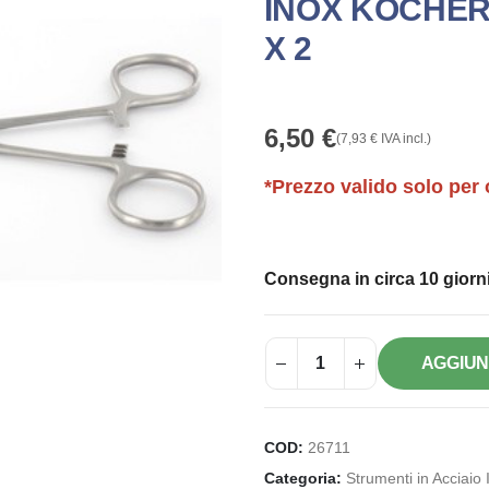
INOX KOCHER 
X 2
6,50
€
(
7,93
€
IVA incl.)
*Prezzo valido solo per 
Consegna in circa 10 giorni
AGGIUN
COD:
26711
Categoria:
Strumenti in Acciaio 