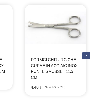
HE
FORBICI CHIRURGICHE
FO
X -
CURVE IN ACCIAIO INOX -
CU
 CM
PUNTE SMUSSE - 11,5
PU
CM
7,
4,40
€
(
5,37
€
IVA INCL.)