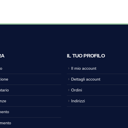
RA
IL TUO PROFILO
o
Il mio account
ione
Dettagli account
tario
Ordini
nze
Indirizzi
mento
amento