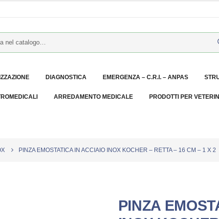
IZZAZIONE
DIAGNOSTICA
EMERGENZA – C.R.I. – ANPAS
STR
TROMEDICALI
ARREDAMENTO MEDICALE
PRODOTTI PER VETERI
OX
PINZA EMOSTATICA IN ACCIAIO INOX KOCHER – RETTA – 16 CM – 1 X 2
PINZA EMOSTA