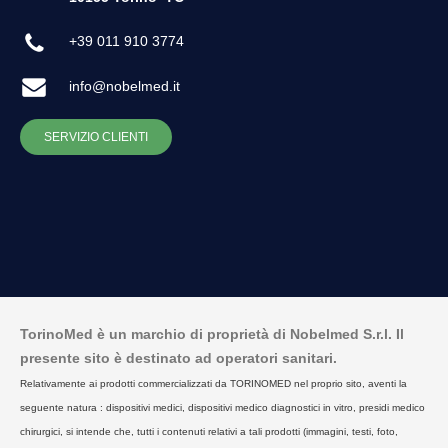
+39 011 910 3774
info@nobelmed.it
SERVIZIO CLIENTI
TorinoMed è un marchio di proprietà di Nobelmed S.r.l. Il
presente sito è destinato ad operatori sanitari.
Relativamente ai prodotti commercializzati da TORINOMED nel proprio sito, aventi la
seguente natura : dispositivi medici, dispositivi medico diagnostici in vitro, presidi medico
chirurgici, si intende che, tutti i contenuti relativi a tali prodotti (immagini, testi, foto,