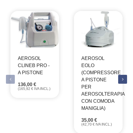
AEROSOL
AEROSOL
CLINEB PRO -
EOLO
A PISTONE
(COMPRESSORE
A PISTONE
136,00
€
PER
(
165,92
€
IVA INCL.)
AEROSOLTERAPIA
CON COMODA
MANIGLIA)
35,00
€
(
42,70
€
IVA INCL.)