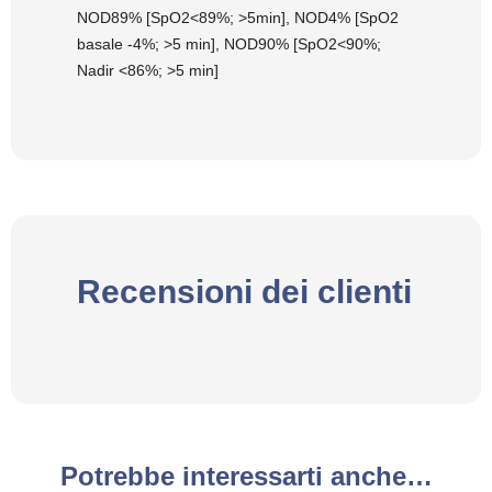
NOD89% [SpO2<89%; >5min], NOD4% [SpO2
basale -4%; >5 min], NOD90% [SpO2<90%;
Nadir <86%; >5 min]
Recensioni dei clienti
Potrebbe interessarti anche…