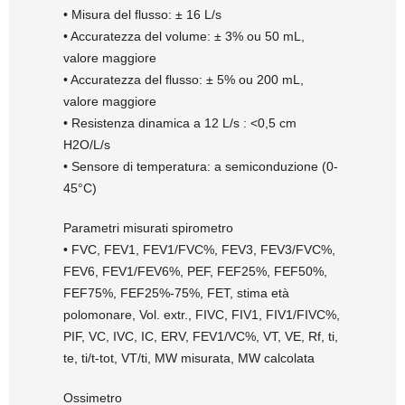
• Misura del flusso: ± 16 L/s
• Accuratezza del volume: ± 3% ou 50 mL,
valore maggiore
• Accuratezza del flusso: ± 5% ou 200 mL,
valore maggiore
• Resistenza dinamica a 12 L/s : <0,5 cm
H2O/L/s
• Sensore di temperatura: a semiconduzione (0-
45°C)
Parametri misurati spirometro
• FVC, FEV1, FEV1/FVC%, FEV3, FEV3/FVC%,
FEV6, FEV1/FEV6%, PEF, FEF25%, FEF50%,
FEF75%, FEF25%-75%, FET, stima età
polomonare, Vol. extr., FIVC, FIV1, FIV1/FIVC%,
PIF, VC, IVC, IC, ERV, FEV1/VC%, VT, VE, Rf, ti,
te, ti/t-tot, VT/ti, MW misurata, MW calcolata
Ossimetro