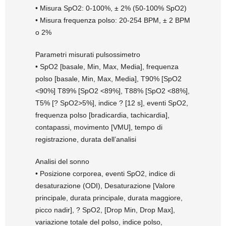
• Misura SpO2: 0-100%, ± 2% (50-100% SpO2)
• Misura frequenza polso: 20-254 BPM, ± 2 BPM
o 2%
Parametri misurati pulsossimetro
• SpO2 [basale, Min, Max, Media], frequenza
polso [basale, Min, Max, Media], T90% [SpO2
<90%] T89% [SpO2 <89%], T88% [SpO2 <88%],
T5% [? SpO2>5%], indice ? [12 s], eventi SpO2,
frequenza polso [bradicardia, tachicardia],
contapassi, movimento [VMU], tempo di
registrazione, durata dell’analisi
Analisi del sonno
• Posizione corporea, eventi SpO2, indice di
desaturazione (ODI), Desaturazione [Valore
principale, durata principale, durata maggiore,
picco nadir], ? SpO2, [Drop Min, Drop Max],
variazione totale del polso, indice polso,