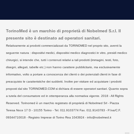
TorinoMed è un marchio di proprietà di Nobelmed S.r.l. Il
presente sito è destinato ad operatori sanitari.
Relativamente ai prodotti commercializzati da TORINOMED nel proprio sito, aventi la
seguente natura : dispositivi medici, dispositivi medico diagnostici in vitro, presidi medico
chirurgici, si intende che, tutti i contenuti relativi a tali prodotti (immagini, testi, foto,
disegni, allegati, tabelle etc.) non hanno carattere pubblicitario, ma esclusivamente
informativo, volto a portare a conoscenza dei clienti o dei potenziali clienti in fase di
preacquisto le caratteristiche dei suddetti. Inoltre per visitare ed acquistare i prodotti
proposti dal sito TORINOMED.COM si dichiara di essere operatori sanitari. Quanto sopra
a tutela del consumatore ed in ottemperanza alla normativa vigente. 2018 - All Rights
Reserved. Torinomed è un marchio registrato di proprietà di Nobelmed Srl - Piazza
Teresa Noce 17 D - 10155 Torino - Tel. 011.9103774 Fax. 011.9143783 - P.Iva/C.F.
09344710018 - Registro Imprese di Torino Rea 1043924 - info@nobelmed.it