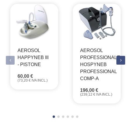
AEROSOL
AEROSOL
HAPPYNEB III
PROFESSIONALE
- PISTONE
HOSPYNEB
PROFESSIONAL
60,00
€
COMP-A
(
73,20
€
IVA INCL.)
196,00
€
(
239,12
€
IVA INCL.)