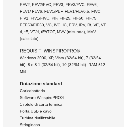
FEV2, FEV2/FVC, FEV3, FEV3/FVC, FEV6,
FEV1/ FEV6, FEV1/PEF, FEV1/FEV0.5, FIVC,
FIV1, FIV1/FIVC, PIF, FIF25, FIF50, FIF75,
FEF50/FIF50, VC, IVC, IC, ERV, IRV, Rf, VE, VT,
tI, tE, VT/tI, tE/tTOT, MVV (misurato), MVV
(calcolato).
REQUISITI WINSPIROPRO®
Windows 2000, XP, Vista (32/64 bit), 7 (32/64
bit), 8 e 8.1 (32/64 bit), 10 (32/64 bit). RAM 512
MB
Dotazione standard:
Caricabatteria
Software WinspiroPRO®
1 rotolo di carta termica
Porta USB e cavo
Turbina riutilizzabile
Stringinaso