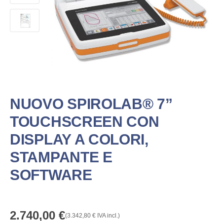
NUOVO SPIROLAB® 7”
TOUCHSCREEN CON
DISPLAY A COLORI,
STAMPANTE E
SOFTWARE
2.740,00
€
(
3.342,80
€
IVA incl.)