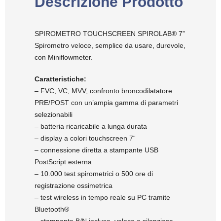
Descrizione Prodotto
SPIROMETRO TOUCHSCREEN SPIROLAB® 7”
Spirometro veloce, semplice da usare, durevole,
con Miniflowmeter.
Caratteristiche:
– FVC, VC, MVV, confronto broncodilatatore
PRE/POST con un’ampia gamma di parametri
selezionabili
– batteria ricaricabile a lunga durata
– display a colori touchscreen 7“
– connessione diretta a stampante USB
PostScript esterna
– 10.000 test spirometrici o 500 ore di
registrazione ossimetrica
– test wireless in tempo reale su PC tramite
Bluetooth®
– stampante B/N inclusa, veloce e silenziosa,