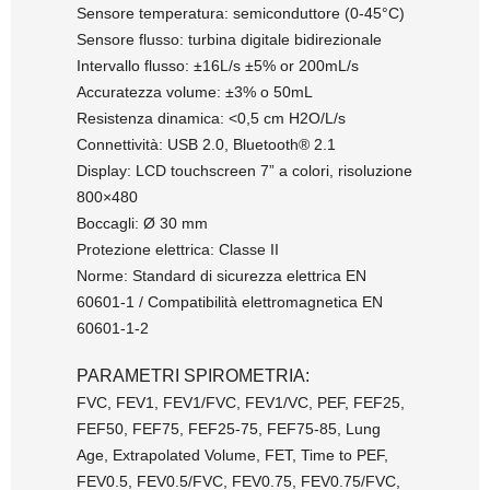
Sensore temperatura: semiconduttore (0-45°C)
Sensore flusso: turbina digitale bidirezionale
Intervallo flusso: ±16L/s ±5% or 200mL/s
Accuratezza volume: ±3% o 50mL
Resistenza dinamica: <0,5 cm H2O/L/s
Connettività: USB 2.0, Bluetooth® 2.1
Display: LCD touchscreen 7” a colori, risoluzione
800×480
Boccagli: Ø 30 mm
Protezione elettrica: Classe II
Norme: Standard di sicurezza elettrica EN
60601-1 / Compatibilità elettromagnetica EN
60601-1-2
PARAMETRI SPIROMETRIA:
FVC, FEV1, FEV1/FVC, FEV1/VC, PEF, FEF25,
FEF50, FEF75, FEF25-75, FEF75-85, Lung
Age, Extrapolated Volume, FET, Time to PEF,
FEV0.5, FEV0.5/FVC, FEV0.75, FEV0.75/FVC,