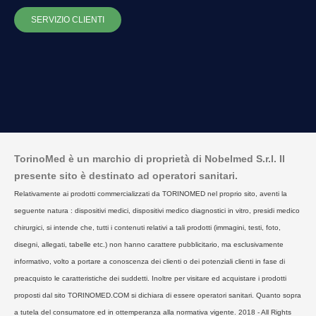
SERVIZIO CLIENTI
TorinoMed è un marchio di proprietà di Nobelmed S.r.l. Il
presente sito è destinato ad operatori sanitari.
Relativamente ai prodotti commercializzati da TORINOMED nel proprio sito, aventi la
seguente natura : dispositivi medici, dispositivi medico diagnostici in vitro, presidi medico
chirurgici, si intende che, tutti i contenuti relativi a tali prodotti (immagini, testi, foto,
disegni, allegati, tabelle etc.) non hanno carattere pubblicitario, ma esclusivamente
informativo, volto a portare a conoscenza dei clienti o dei potenziali clienti in fase di
preacquisto le caratteristiche dei suddetti. Inoltre per visitare ed acquistare i prodotti
proposti dal sito TORINOMED.COM si dichiara di essere operatori sanitari. Quanto sopra
a tutela del consumatore ed in ottemperanza alla normativa vigente. 2018 - All Rights