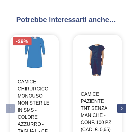
Potrebbe interessarti anche…
-29%
CAMICE
CHIRURGICO
CAMICE
MONOUSO
PAZIENTE
NON STERILE
TNT SENZA
IN SMS -
MANICHE -
COLORE
CONF. 100 PZ.
AZZURRO -
(CAD. €. 0,65)
TAGLIA L - CF