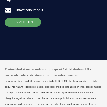
info@nobelmed.it
SERVIZIO CLIENTI
TorinoMed è un marchio di proprietà di Nobelmed S.r.l. Il
presente sito è destinato ad operatori sanitari.
Relativamente ai prodotti commercializzati da TORINOMED nel proprio sito, aventi la
seguente natura : dispositivi medici, dispositivi medico diagnostici in vitro, presidi medico
chirurgici, si intende che, tutti i contenuti relativi a tali prodotti (immagini, testi, foto,
disegni, allegati, tabelle etc.) non hanno carattere pubblicitario, ma esclusivamente
informativo, volto a portare a conoscenza dei clienti o dei potenziali clienti in fase di