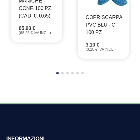
MANICHE -
CONF. 100 PZ.
(CAD. €. 0,65)
COPRISCARPA
PVC BLU - CF
65,00
€
100 PZ
(
68,25
€
IVA INCL.)
3,10
€
(
3,26
€
IVA INCL.)
INFORMAZIONI