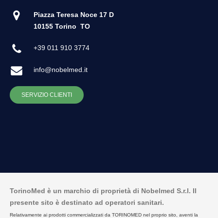
Piazza Teresa Noce 17 D
10155 Torino
TO
+39 011 910 3774
info@nobelmed.it
SERVIZIO CLIENTI
TorinoMed è un marchio di proprietà di Nobelmed S.r.l. Il
presente sito è destinato ad operatori sanitari.
Relativamente ai prodotti commercializzati da TORINOMED nel proprio sito, aventi la