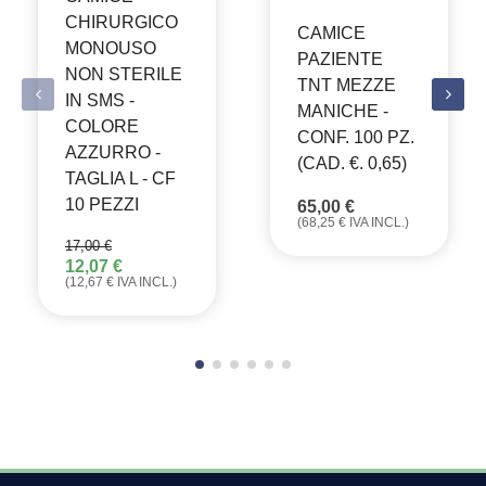
CHIRURGICO
CAMICE
MONOUSO
PAZIENTE
NON STERILE
TNT MEZZE
IN SMS -
MANICHE -
COLORE
CONF. 100 PZ.
AZZURRO -
(CAD. €. 0,65)
TAGLIA L - CF
10 PEZZI
65,00
€
(
68,25
€
IVA INCL.)
17,00
€
12,07
€
IL
IL
(
12,67
€
IVA INCL.)
PREZZO
PREZZO
ORIGINALE
ATTUALE
ERA:
È:
17,00 €.
12,07 €.