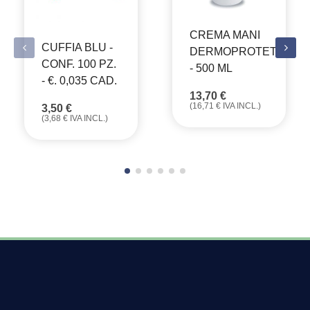
CREMA MANI
CUFFIA BLU -
DERMOPROTETTIVA
CONF. 100 PZ.
- 500 ML
- €. 0,035 CAD.
13,70
€
(
16,71
€
IVA INCL.)
3,50
€
(
3,68
€
IVA INCL.)