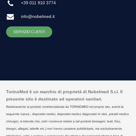
+39 011 910 3774
info@nobelmed.it
SERVIZIO CLIENTI
TorinoMed è un marchio di proprietà di Nobelmed S.r.l. Il
presente sito è destinato ad operatori sanitari.
Relativamente ai prodotti commercializzati da TORINOMED nel proprio sito, aventi la
seguente natura : dispositivi medici, dispositivi medico diagnostici in vitro, presidi medico
chirurgici, si intende che, tutti i contenuti relativi a tali prodotti (immagini, testi, foto,
disegni, allegati, tabelle etc.) non hanno carattere pubblicitario, ma esclusivamente
informativo, volto a portare a conoscenza dei clienti o dei potenziali clienti in fase di