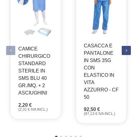
CASACCA E
CAMICE
PANTALONE
CHIRURGICO
IN SMS 35G
STANDARD
CON
STERILE IN
ELASTICO IN
SMS BLU 40
VITA
GR./MQ. + 2
AZZURRO - CF
ASCIUGHINI
50
2,20
€
92,50
€
(
2,31
€
IVA INCL.)
(
97,13
€
IVA INCL.)