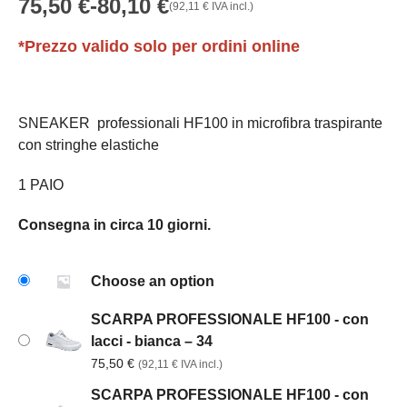
75,50
€
-
80,10
€
(
92,11
€
IVA incl.)
Fascia
di
*Prezzo valido solo per ordini online
prezzo:
da
75,50 €
a
SNEAKER professionali HF100 in microfibra traspirante
80,10 €
con stringhe elastiche
1 PAIO
Consegna in circa 10 giorni.
Choose an option
SCARPA PROFESSIONALE HF100 - con
lacci - bianca – 34
75,50
€
(
92,11
€
IVA incl.)
SCARPA PROFESSIONALE HF100 - con