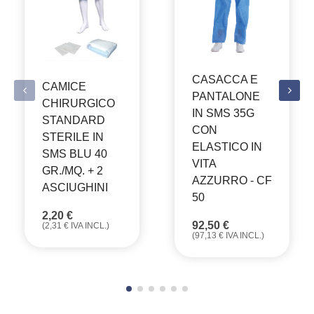
CASACCA E
CAMICE
PANTALONE
CHIRURGICO
IN SMS 35G
STANDARD
CON
STERILE IN
ELASTICO IN
SMS BLU 40
VITA
GR./MQ. + 2
AZZURRO - CF
ASCIUGHINI
50
2,20
€
92,50
€
(
2,31
€
IVA INCL.)
(
97,13
€
IVA INCL.)