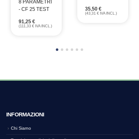
8 PARAMETRI
35,50
€
- CF 25 TEST
(
43,31
€
IVA INCL.)
91,25
€
(
111,33
€
IVA INCL.)
INFORMAZIONI
Chi Siamo