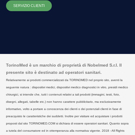
SERVIZIO CLIENTI
TorinoMed è un marchio di proprietà di Nobelmed S.r.l. Il
presente sito è destinato ad operatori sanitari.
Relativamente ai prodotti commercializzati da TORINOMED nel proprio sito, aventi la
seguente natura : dispositivi medici, dispositivi medico diagnostici in vitro, presidi medico
chirurgici, si intende che, tutti i contenuti relativi a tali prodotti (immagini, testi, foto,
disegni, allegati, tabelle etc.) non hanno carattere pubblicitario, ma esclusivamente
informativo, volto a portare a conoscenza dei clienti o dei potenziali clienti in fase di
preacquisto le caratteristiche dei suddetti. Inoltre per visitare ed acquistare i prodotti
proposti dal sito TORINOMED.COM si dichiara di essere operatori sanitari. Quanto sopra
a tutela del consumatore ed in ottemperanza alla normativa vigente. 2018 - All Rights