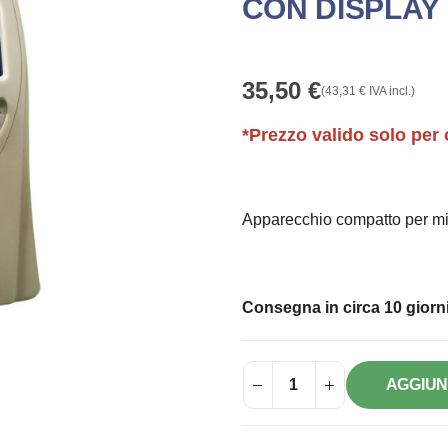
CON DISPLAY
35,50
€
(
43,31
€
IVA incl.)
*Prezzo valido solo per 
Apparecchio compatto per misu
Consegna in circa 10 giorni
AGGIUN