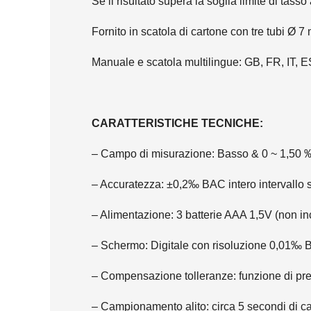
Se il risultato supera la soglia limite di tas
Fornito in scatola di cartone con tre tubi Ø 7 
Manuale e scatola multilingue: GB, FR, IT, E
CARATTERISTICHE TECNICHE:
– Campo di misurazione: Basso & 0 ~ 1,50
– Accuratezza: ±0,2‰ BAC intero intervallo so
– Alimentazione: 3 batterie AAA 1,5V (non in
– Schermo: Digitale con risoluzione 0,01‰
– Compensazione tolleranze: funzione di pre-
– Campionamento alito: circa 5 secondi di c