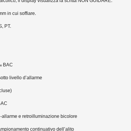
so alcolico, il display visualizza la scritta NON GUIDARE.
mm in cui soffiare.
S, PT.
 ‰ BAC
tto livello d’allarme
cluse)
 BAC
allarme e retroilluminazione bicolore
ampionamento continuativo dell’alito