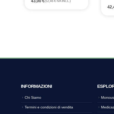
43,00
€
(
52,46
€
IVA INCL.)
42
INFORMAZIONI
ESPLO
Chi Siamo
Monous
Termini e condizioni di vendita
Medicaz