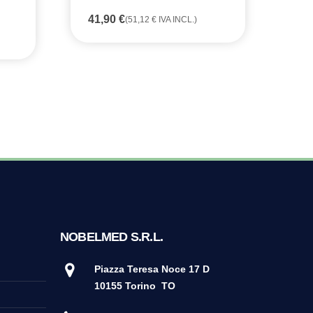
41,90
€
(
51,12
€
IVA INCL.)
KI
GL
MG
29
NOBELMED S.R.L.
Piazza Teresa Noce 17 D
10155 Torino
TO