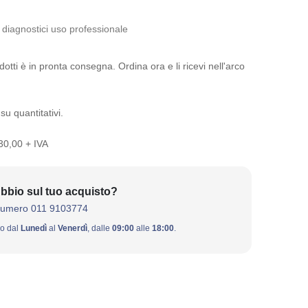
 diagnostici uso professionale
otti è in pronta consegna. Ordina ora e li ricevi nell'arco
su quantitativi.
 30,00 + IVA
bbio sul tuo acquisto?
numero 011 9103774
ivo dal
Lunedì
al
Venerdì
, dalle
09:00
alle
18:00
.