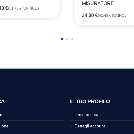
MISURATORE
,40
€
(
51,73
€
IVA INCL.)
34,00
€
(
41,48
€
IVA INCL.)
RA
IL TUO PROFILO
o
Il mio account
ione
Dettagli account