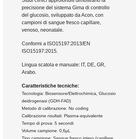
Studi clinici approfonditi dimostrano la
precisione del sistema Gima di controllo
del glucosio, sviluppato da Acon, con
campioni di sangue fresco capillare,
venoso, neonatale.
Conformi a ISO15197:2013/EN
ISO15197:2015.
Lingua scatola e manuale: IT, DE, GR,
Arabo.
Caratteristiche tecniche:
Tecnologia: Biosensore/Elettrochimica, Glucosio
deidrogenasi (GDH-FAD)
Metodo di calibrazione: No coding
Calibrazione risultati: Plasma-equivalente
Tempo di prova: 5 secondi
Volume campione: 0,6µL
Tipo campione: Sangue fresco intero (capillare,