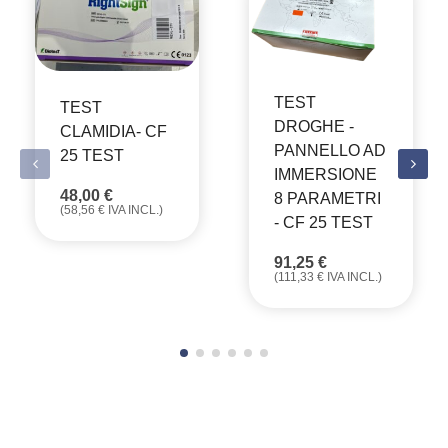
TEST
TEST
DROGHE -
CLAMIDIA- CF
PANNELLO AD
25 TEST
IMMERSIONE
48,00
€
8 PARAMETRI
(
58,56
€
IVA INCL.)
- CF 25 TEST
91,25
€
(
111,33
€
IVA INCL.)