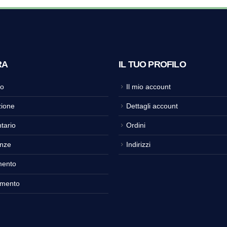
RA
IL TUO PROFILO
o
Il mio account
ione
Dettagli account
tario
Ordini
nze
Indirizzi
mento
amento