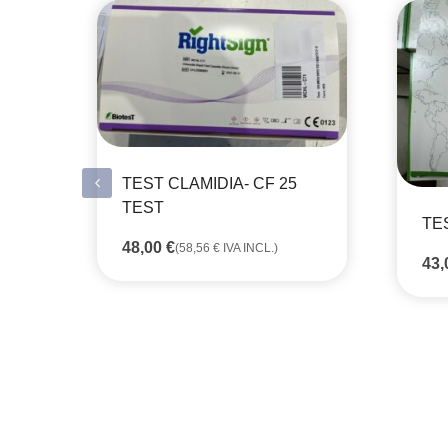
TEST CLAMIDIA- CF 25
TEST
TES
48,00
€
(
58,56
€
IVA INCL.)
43