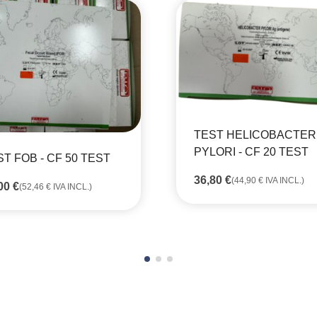
TEST HELICOBACTER
PYLORI - CF 20 TEST
T FOB - CF 50 TEST
36,80
€
(
44,90
€
IVA INCL.)
,00
€
(
52,46
€
IVA INCL.)