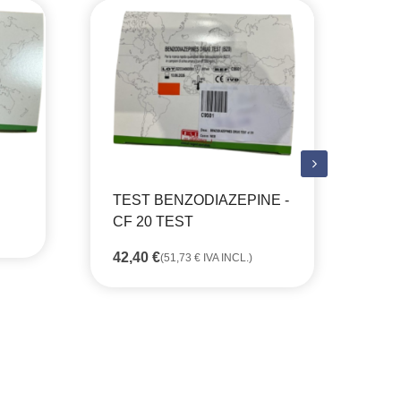
TE
TE
TEST BENZODIAZEPINE -
45
CF 20 TEST
42,40
€
(
51,73
€
IVA INCL.)