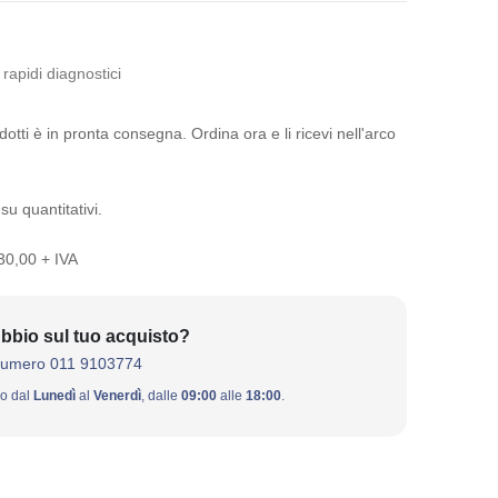
 rapidi diagnostici
otti è in pronta consegna. Ordina ora e li ricevi nell'arco
su quantitativi.
 30,00 + IVA
bbio sul tuo acquisto?
numero 011 9103774
ivo dal
Lunedì
al
Venerdì
, dalle
09:00
alle
18:00
.