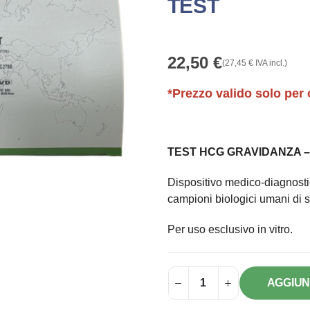
TEST
22,50
€
(
27,45
€
IVA incl.)
*Prezzo valido solo per 
TEST HCG GRAVIDANZA – 
Dispositivo medico-diagnostic
campioni biologici umani di s
Per uso esclusivo in vitro.
AGGIUN