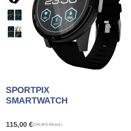
SPORTPIX
SMARTWATCH
115,00
€
(
140,30
€
IVA incl.)