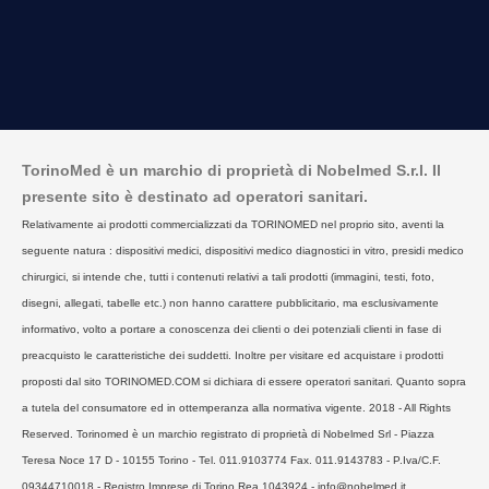
TorinoMed è un marchio di proprietà di Nobelmed S.r.l. Il
presente sito è destinato ad operatori sanitari.
Relativamente ai prodotti commercializzati da TORINOMED nel proprio sito, aventi la
seguente natura : dispositivi medici, dispositivi medico diagnostici in vitro, presidi medico
chirurgici, si intende che, tutti i contenuti relativi a tali prodotti (immagini, testi, foto,
disegni, allegati, tabelle etc.) non hanno carattere pubblicitario, ma esclusivamente
informativo, volto a portare a conoscenza dei clienti o dei potenziali clienti in fase di
preacquisto le caratteristiche dei suddetti. Inoltre per visitare ed acquistare i prodotti
proposti dal sito TORINOMED.COM si dichiara di essere operatori sanitari. Quanto sopra
a tutela del consumatore ed in ottemperanza alla normativa vigente. 2018 - All Rights
Reserved. Torinomed è un marchio registrato di proprietà di Nobelmed Srl - Piazza
Teresa Noce 17 D - 10155 Torino - Tel. 011.9103774 Fax. 011.9143783 - P.Iva/C.F.
09344710018 - Registro Imprese di Torino Rea 1043924 - info@nobelmed.it