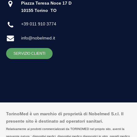
Piazza Teresa Noce 17 D
10155 Torino
TO
+39 011 910 3774
info@nobelmed.it
SERVIZIO CLIENTI
TorinoMed è un marchio di proprietà di Nobelmed S.r.l. Il
presente sito è destinato ad operatori sanitari.
Relativamente ai prodotti commercializzati da TORINOMED nel proprio sito, aventi la
seguente natura : dispositivi medici, dispositivi medico diagnostici in vitro, presidi medico