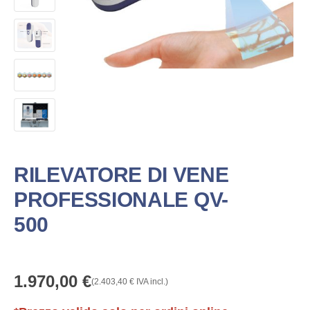
RILEVATORE DI VENE
PROFESSIONALE QV-
500
1.970,00
€
(
2.403,40
€
IVA incl.)