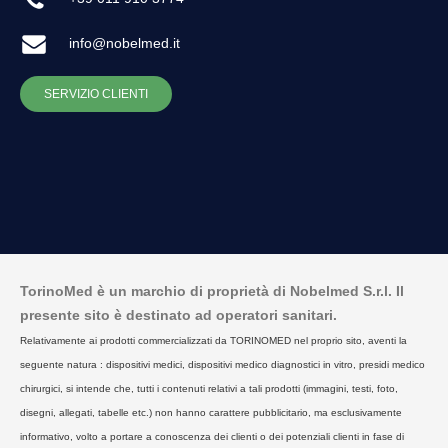
info@nobelmed.it
SERVIZIO CLIENTI
TorinoMed è un marchio di proprietà di Nobelmed S.r.l. Il
presente sito è destinato ad operatori sanitari.
Relativamente ai prodotti commercializzati da TORINOMED nel proprio sito, aventi la
seguente natura : dispositivi medici, dispositivi medico diagnostici in vitro, presidi medico
chirurgici, si intende che, tutti i contenuti relativi a tali prodotti (immagini, testi, foto,
disegni, allegati, tabelle etc.) non hanno carattere pubblicitario, ma esclusivamente
informativo, volto a portare a conoscenza dei clienti o dei potenziali clienti in fase di