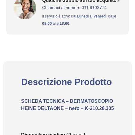
Qualche dubbio sul tuo acquisto?
Chiamaci al numero 011 9103774
Il servizio è attivo dal
Lunedì
al
Venerdì
, dalle
09:00
alle
18:00
.
Descrizione Prodotto
SCHEDA TECNICA – DERMATOSCOPIO
HEINE DELTAONE – nero – K-210.28.305
Dispositivo medico
Classe:
I