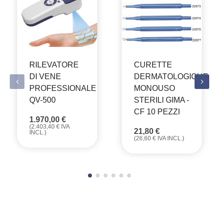
RILEVATORE
CURETTE
DI VENE
DERMATOLOGICHE
PROFESSIONALE
MONOUSO
QV-500
STERILI GIMA -
CF 10 PEZZI
1.970,00
€
(
2.403,40
€
IVA
21,80
€
INCL.)
(
26,60
€
IVA INCL.)