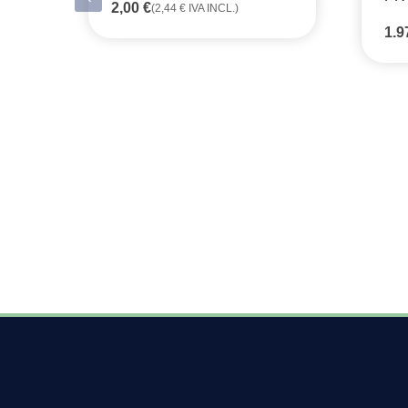
2,00
€
(
2,44
€
IVA INCL.)
1.9