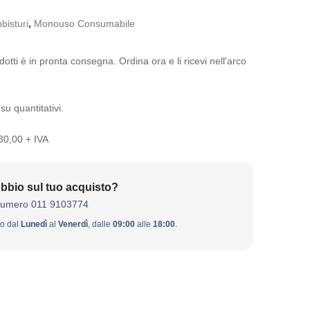
obisturi
,
Monouso Consumabile
otti è in pronta consegna. Ordina ora e li ricevi nell'arco
su quantitativi.
 30,00 + IVA
bbio sul tuo acquisto?
numero 011 9103774
ivo dal
Lunedì
al
Venerdì
, dalle
09:00
alle
18:00
.