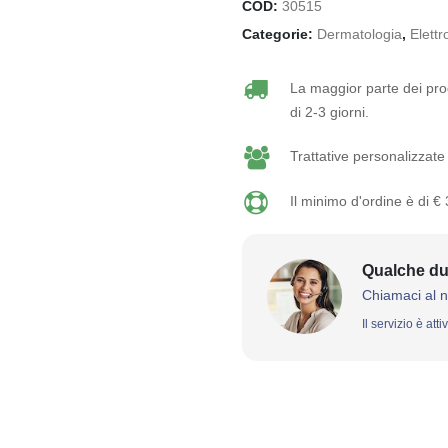
COD:
30515
Categorie:
Dermatologia
,
Elettr
La maggior parte dei prod
di 2-3 giorni.
Trattative personalizzate 
Il minimo d'ordine è di €
Qualche du
Chiamaci al 
Il servizio è att