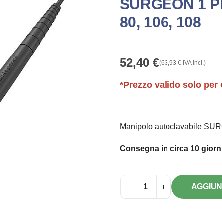
SURGEON 1 PI
80, 106, 108
52,40
€
(
63,93
€
IVA incl.)
*Prezzo valido solo per 
Manipolo autoclavabile SU
Consegna in circa 10 giorni
AGGIUN