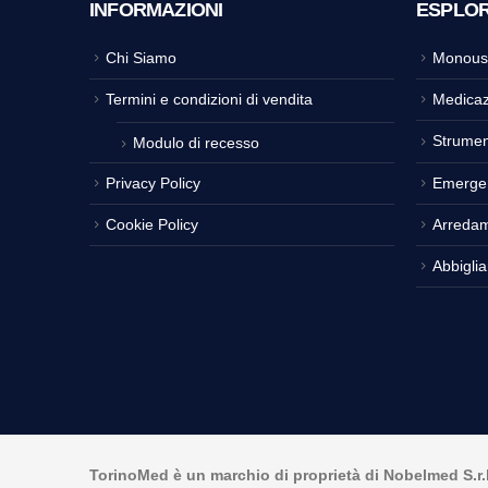
INFORMAZIONI
ESPLO
Chi Siamo
Monous
Termini e condizioni di vendita
Medicaz
Strumen
Modulo di recesso
Privacy Policy
Emerge
Cookie Policy
Arreda
Abbigli
TorinoMed è un marchio di proprietà di Nobelmed S.r.l. 