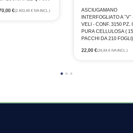
ASCIUGAMANO
70,00
€
(
2.403,40
€
IVA INCL.)
INTERFOGLIATO A "V" -
VELI - CONF. 3150 PZ. 
PURA CELLULOSA ( 1
PACCHI DA 210 FOGLI)
22,00
€
(
26,84
€
IVA INCL.)