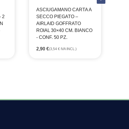
CF
ASCIUGAMANO CARTA A
 2
SECCO PIEGATO –
58
FA
(
70
IN
AIRLAID GOFFRATO
DI
PR
5
ROIAL 30×40 CM. BIANCO
DA
- CONF. 50 PZ.
58,
A
61,
2,90
€
(
3,54
€
IVA INCL.)