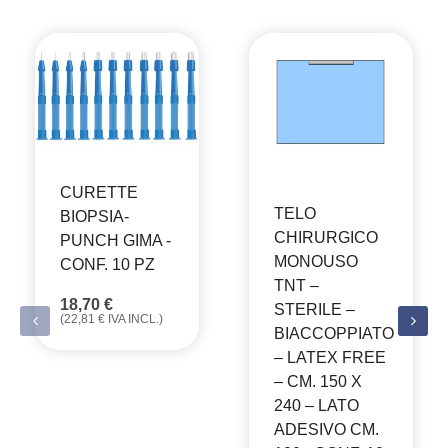
CURETTE
TELO
BIOPSIA-
CHIRURGICO
PUNCH GIMA -
MONOUSO
CONF. 10 PZ
TNT –
18,70
€
STERILE –
(
22,81
€
IVA INCL.)
BIACCOPPIATO
– LATEX FREE
– CM. 150 X
240 – LATO
ADESIVO CM.