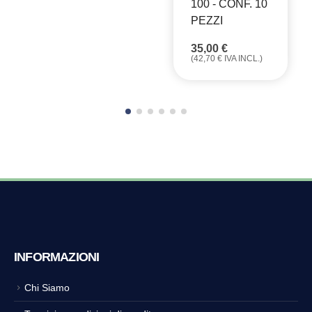
100 - CONF. 10
PEZZI
35,00
€
(
42,70
€
IVA INCL.)
INFORMAZIONI
Chi Siamo