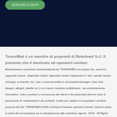
SERVIZIO CLIENTI
TorinoMed è un marchio di proprietà di Nobelmed S.r.l. Il
presente sito è destinato ad operatori sanitari.
Relativamente ai prodotti commercializzati da TORINOMED nel proprio sito, aventi la
seguente natura : dispositivi medici, dispositivi medico diagnostici in vitro, presidi medico
chirurgici, si intende che, tutti i contenuti relativi a tali prodotti (immagini, testi, foto,
disegni, allegati, tabelle etc.) non hanno carattere pubblicitario, ma esclusivamente
informativo, volto a portare a conoscenza dei clienti o dei potenziali clienti in fase di
preacquisto le caratteristiche dei suddetti. Inoltre per visitare ed acquistare i prodotti
proposti dal sito TORINOMED.COM si dichiara di essere operatori sanitari. Quanto sopra
a tutela del consumatore ed in ottemperanza alla normativa vigente. 2018 - All Rights