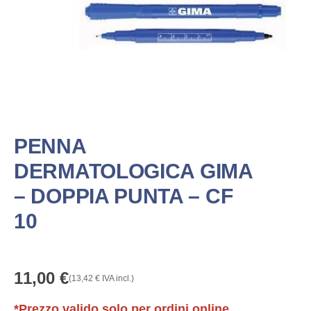
PENNA
DERMATOLOGICA GIMA
– DOPPIA PUNTA – CF
10
11,00
€
(
13,42
€
IVA incl.)
*Prezzo valido solo per ordini online