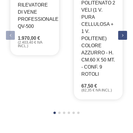
POLITENATO 2
RILEVATORE
VELI (1 V.
DI VENE
PURA
PROFESSIONALE
CELLULOSA +
QV-500
1 V.
1.970,00
€
POLITENE)
(
2.403,40
€
IVA
COLORE
INCL.)
AZZURRO - H.
CM.60 X 50 MT.
- CONF. 9
ROTOLI
67,50
€
(
82,35
€
IVA INCL.)