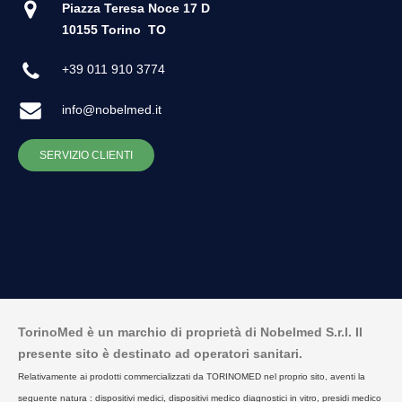
Piazza Teresa Noce 17 D
10155 Torino
TO
+39 011 910 3774
info@nobelmed.it
SERVIZIO CLIENTI
TorinoMed è un marchio di proprietà di Nobelmed S.r.l. Il
presente sito è destinato ad operatori sanitari.
Relativamente ai prodotti commercializzati da TORINOMED nel proprio sito, aventi la
seguente natura : dispositivi medici, dispositivi medico diagnostici in vitro, presidi medico