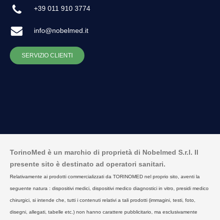
+39 011 910 3774
info@nobelmed.it
SERVIZIO CLIENTI
TorinoMed è un marchio di proprietà di Nobelmed S.r.l. Il
presente sito è destinato ad operatori sanitari.
Relativamente ai prodotti commercializzati da TORINOMED nel proprio sito, aventi la
seguente natura : dispositivi medici, dispositivi medico diagnostici in vitro, presidi medico
chirurgici, si intende che, tutti i contenuti relativi a tali prodotti (immagini, testi, foto,
disegni, allegati, tabelle etc.) non hanno carattere pubblicitario, ma esclusivamente