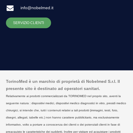
info@nobelmed.it
SERVIZIO CLIENTI
TorinoMed è un marchio di proprietà di Nobelmed S.r.l. Il
presente sito è destinato ad operatori sanitari.
Relativamente ai prodotti commercializzati da TORINOMED nel proprio sito, aventi la
seguente natura : dispositivi medici, dispositivi medico diagnostici in vitro, presidi medico
chirurgici, si intende che, tutti i contenuti relativi a tali prodotti (immagini, testi, foto,
disegni, allegati, tabelle etc.) non hanno carattere pubblicitario, ma esclusivamente
informativo, volto a portare a conoscenza dei clienti o dei potenziali clienti in fase di
preacquisto le caratteristiche dei suddetti. Inoltre per visitare ed acquistare i prodotti