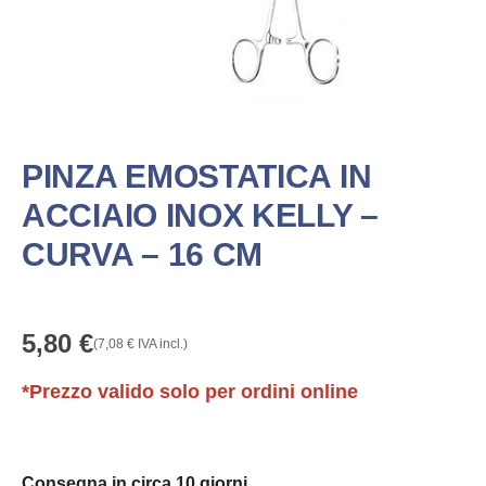
PINZA EMOSTATICA IN
ACCIAIO INOX KELLY –
CURVA – 16 CM
5,80
€
(
7,08
€
IVA incl.)
*Prezzo valido solo per ordini online
Consegna in circa 10 giorni.