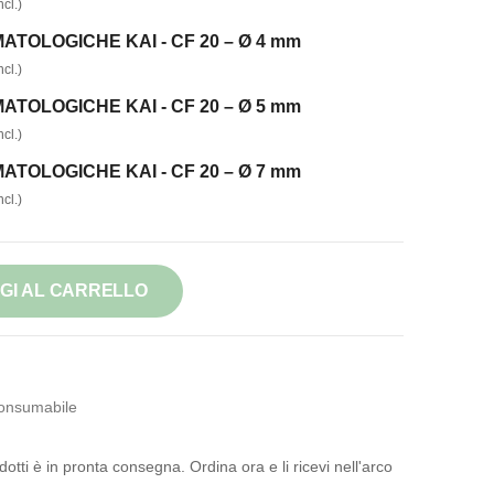
cl.)
TOLOGICHE KAI - CF 20 – Ø 4 mm
cl.)
TOLOGICHE KAI - CF 20 – Ø 5 mm
cl.)
TOLOGICHE KAI - CF 20 – Ø 7 mm
cl.)
GI AL CARRELLO
onsumabile
otti è in pronta consegna. Ordina ora e li ricevi nell'arco