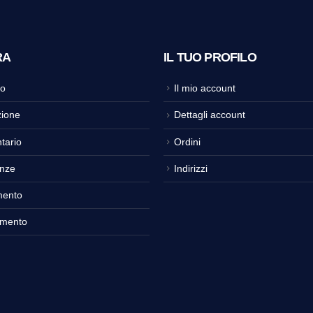
RA
IL TUO PROFILO
o
Il mio account
ione
Dettagli account
tario
Ordini
nze
Indirizzi
mento
amento