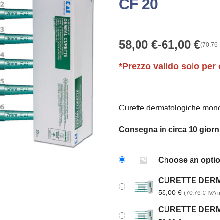
CF 20
58,00
€
-
61,00
€
(
70,76
Fascia
di
*Prezzo valido solo per 
prezzo:
da
58,00 €
a
Curette dermatologiche mon
61,00 €
Consegna in circa 10 giorni
Choose an opti
CURETTE DERMA
58,00
€
(
70,76
€
IVA in
CURETTE DERMA