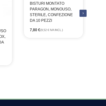
BISTURI MONTATO
PARAGON, MONOUSO,
STERILE, CONFEZIONE
CA
DA 10 PEZZI
ST
RI
7,80
€
(
9,52
€
IVA INCL.)
USO
MO
OX,
DA
8,