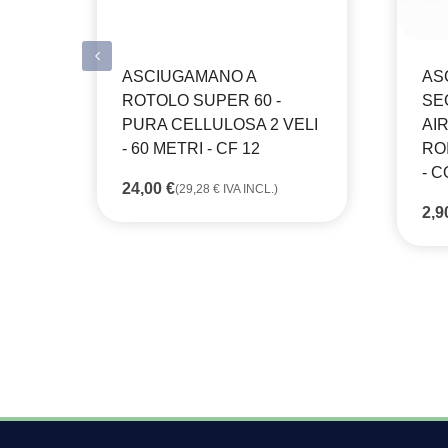
ASCIUGAMANO A
AS
ROTOLO SUPER 60 -
SE
PURA CELLULOSA 2 VELI
AI
- 60 METRI - CF 12
RO
- C
24,00
€
(
29,28
€
IVA INCL.)
2,