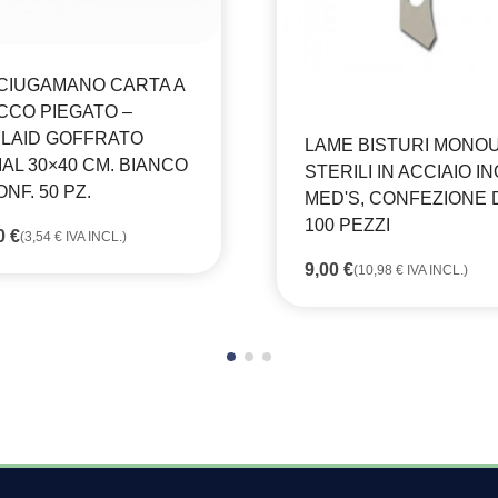
CIUGAMANO CARTA A
CCO PIEGATO –
RLAID GOFFRATO
LAME BISTURI MONO
IAL 30×40 CM. BIANCO
STERILI IN ACCIAIO IN
ONF. 50 PZ.
MED'S, CONFEZIONE 
100 PEZZI
90
€
(
3,54
€
IVA INCL.)
9,00
€
(
10,98
€
IVA INCL.)