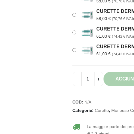
58,00
€
(
70,76
€
IVA in
CURETTE DERMA
58,00
€
(
70,76
€
IVA in
CURETTE DERMA
61,00
€
(
74,42
€
IVA in
CURETTE DERMA
61,00
€
(
74,42
€
IVA in
AGGIUN
COD:
N/A
Categorie:
Curette
,
Monouso C
La maggior parte dei prod
di 2-3 giorni.