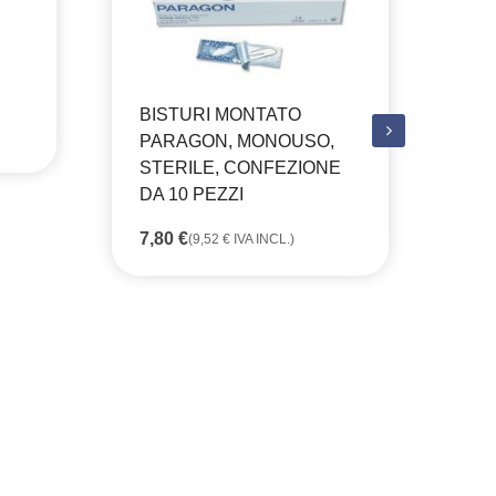
BISTURI MONTATO
PARAGON, MONOUSO,
CA
STERILE, CONFEZIONE
JU
DA 10 PEZZI
ME
6 
7,80
€
(
9,52
€
IVA INCL.)
20