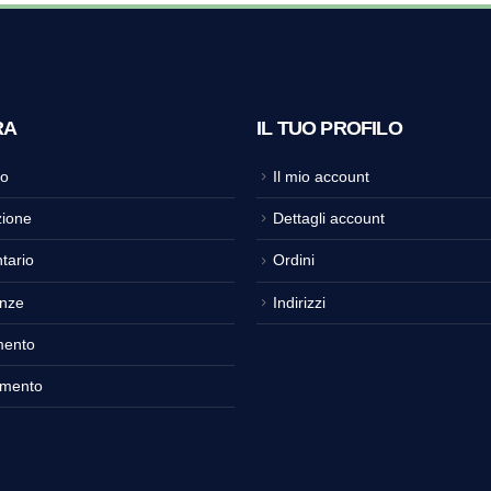
RA
IL TUO PROFILO
o
Il mio account
ione
Dettagli account
tario
Ordini
nze
Indirizzi
mento
amento