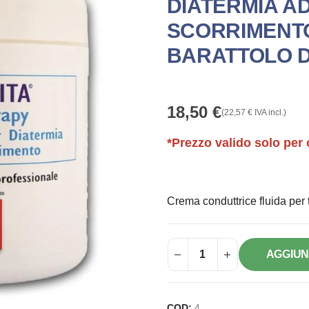
DIATERMIA A
SCORRIMENTO
BARATTOLO D
18,50
€
(
22,57
€
IVA incl.)
*Prezzo valido solo per 
Crema conduttrice fluida per t
AGGIUN
COD:
4