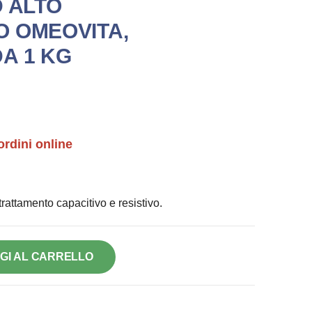
D ALTO
 OMEOVITA,
A 1 KG
ordini online
rattamento capacitivo e resistivo.
GI AL CARRELLO