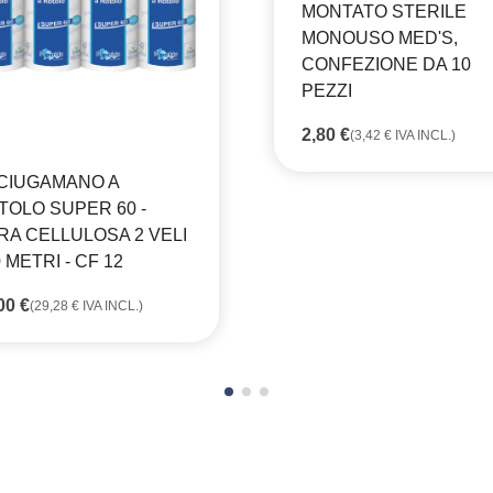
MONTATO STERILE
MONOUSO MED'S,
CONFEZIONE DA 10
PEZZI
2,80
€
(
3,42
€
IVA INCL.)
CIUGAMANO A
TOLO SUPER 60 -
RA CELLULOSA 2 VELI
0 METRI - CF 12
,00
€
(
29,28
€
IVA INCL.)