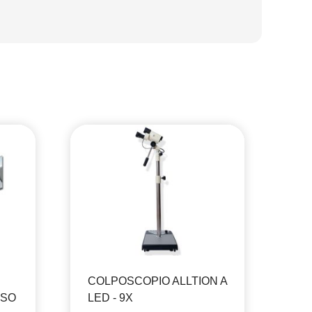
COLPOSCOPIO ALLTION A
CO
USO
LED - 9X
PE