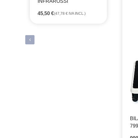
INFRAROSSI
45,50
€
(
47,78
€
IVA INCL.)
BI
799