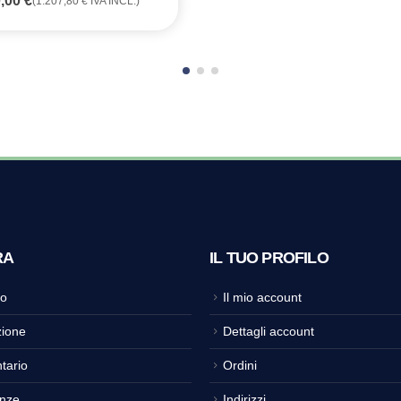
0,00
€
(
1.207,80
€
IVA INCL.)
RA
IL TUO PROFILO
o
Il mio account
ione
Dettagli account
tario
Ordini
nze
Indirizzi