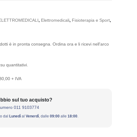
ELETTROMEDICALI
,
Elettromedicali
,
Fisioterapia e Sport
,
otti è in pronta consegna. Ordina ora e li ricevi nell'arco
su quantitativi.
 30,00 + IVA
bbio sul tuo acquisto?
numero 011 9103774
ivo dal
Lunedì
al
Venerdì
, dalle
09:00
alle
18:00
.