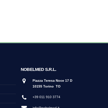
NOBELMED S.R.L.
Piazza Teresa Noce 17 D
10155 Torino
TO
+39 011 910 3774
info@nobelmed.it