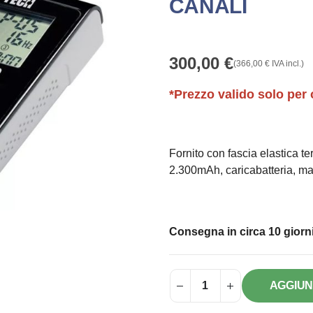
CANALI
300,00
€
(
366,00
€
IVA incl.)
*Prezzo valido solo per 
Fornito con fascia elastica ter
2.300mAh, caricabatteria, m
Consegna in circa 10 giorni
AGGIUN