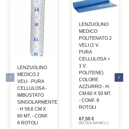
LENZUOLINO
MEDICO
POLITENATO 2
VELI (1 V.
PURA
CELLULOSA +
1 V.
LENZUOLINO
POLITENE)
MEDICO 2
COLORE
VELI - PURA
AZZURRO - H.
CELLULOSA -
CM.60 X 50 MT.
IMBUSTATO
- CONF. 9
SINGOLARMENTE
ROTOLI
- H 59,6 CM X
60 MT. - CONF.
67,50
€
6 ROTOLI
(
82,35
€
IVA INCL.)