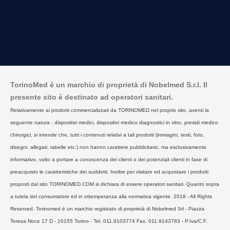
TorinoMed è un marchio di proprietà di Nobelmed S.r.l. Il
presente sito è destinato ad operatori sanitari.
Relativamente ai prodotti commercializzati da TORINOMED nel proprio sito, aventi la
seguente natura : dispositivi medici, dispositivi medico diagnostici in vitro, presidi medico
chirurgici, si intende che, tutti i contenuti relativi a tali prodotti (immagini, testi, foto,
disegni, allegati, tabelle etc.) non hanno carattere pubblicitario, ma esclusivamente
informativo, volto a portare a conoscenza dei clienti o dei potenziali clienti in fase di
preacquisto le caratteristiche dei suddetti. Inoltre per visitare ed acquistare i prodotti
proposti dal sito TORINOMED.COM si dichiara di essere operatori sanitari. Quanto sopra
a tutela del consumatore ed in ottemperanza alla normativa vigente. 2018 - All Rights
Reserved. Torinomed è un marchio registrato di proprietà di Nobelmed Srl - Piazza
Teresa Noce 17 D - 10155 Torino - Tel. 011.9103774 Fax. 011.9143783 - P.Iva/C.F.