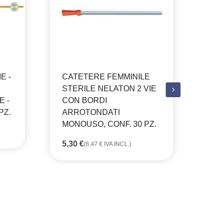
E -
CATETERE FEMMINILE
STERILE NELATON 2 VIE
E -
CON BORDI
CR
PZ.
ARROTONDATI
PE
MONOUSO, CONF. 30 PZ.
SC
OM
5,30
€
(
6,47
€
IVA INCL.)
DA
18