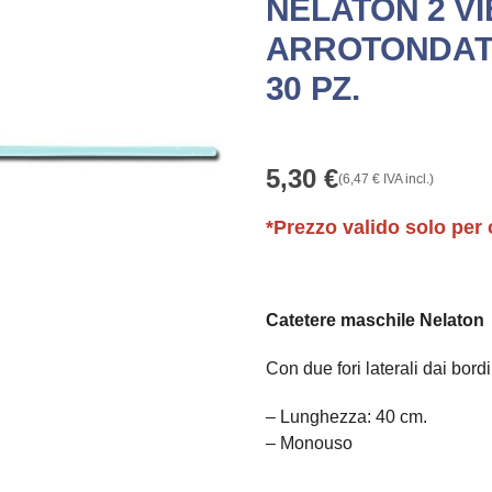
NELATON 2 V
ARROTONDATI
30 PZ.
5,30
€
(
6,47
€
IVA incl.)
*Prezzo valido solo per 
Catetere maschile Nelaton
Con due fori laterali dai bordi
– Lunghezza: 40 cm.
– Monouso