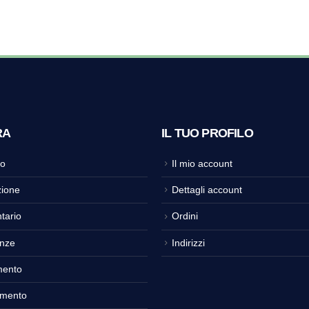
RA
IL TUO PROFILO
o
Il mio account
ione
Dettagli account
tario
Ordini
nze
Indirizzi
mento
amento