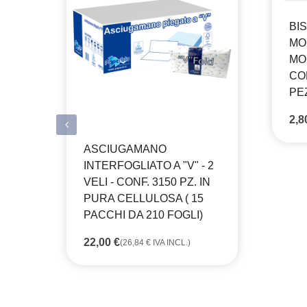
BI
MO
MO
CO
PE
2,
ASCIUGAMANO
INTERFOGLIATO A "V" - 2
VELI - CONF. 3150 PZ. IN
PURA CELLULOSA ( 15
PACCHI DA 210 FOGLI)
22,00
€
(
26,84
€
IVA INCL.)