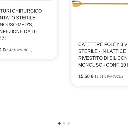
STURI CHIRURGICO
NTATO STERILE
NOUSO MED'S,
NFEZIONE DA 10
ZZI
CATETERE FOLEY 3 VI
80
€
(
3,42
€
IVA INCL.)
STERILE - IN LATTICE
RIVESTITO DI SILICON
MONOUSO - CONF. 10 
15,50
€
(
18,91
€
IVA INCL.)