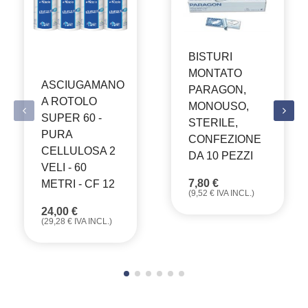
BISTURI
MONTATO
ASCIUGAMANO
PARAGON,
A ROTOLO
MONOUSO,
SUPER 60 -
STERILE,
PURA
CONFEZIONE
CELLULOSA 2
DA 10 PEZZI
VELI - 60
7,80
€
METRI - CF 12
(
9,52
€
IVA INCL.)
24,00
€
(
29,28
€
IVA INCL.)