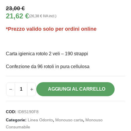
23,00
€
Il
Il
21,62
€
(
26,38
€
IVA incl.)
prezzo
prezzo
originale
attuale
*Prezzo valido solo per ordini online
era:
è:
23,00 €.
21,62 €.
Carta igienica rotolo 2 veli – 190 strappi
Confezione da 96 rotoli in pura cellulosa
AGGIUNGI AL CARRELLO
COD:
ID8S190F8
Categorie:
Linea Odonto
,
Monouso carta
,
Monouso
Consumabile