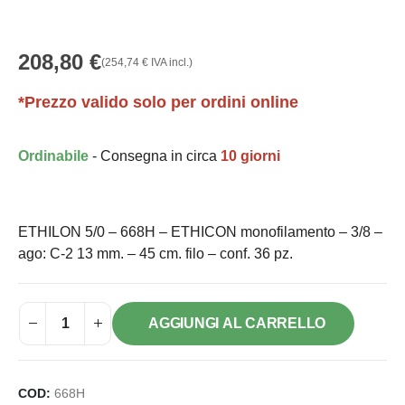
208,80
€
(
254,74
€
IVA incl.)
*Prezzo valido solo per ordini online
Ordinabile
- Consegna in circa
10 giorni
ETHILON 5/0 – 668H – ETHICON monofilamento – 3/8 –
ago: C-2 13 mm. – 45 cm. filo – conf. 36 pz.
AGGIUNGI AL CARRELLO
COD:
668H