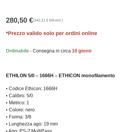
280,50
€
(
342,21
€
IVA incl.)
*Prezzo valido solo per ordini online
Ordinabile
- Consegna in circa
10 giorni
ETHILON 5/0 – 1666H – ETHICON monofilamento
• Codice Ethicon: 1666H
• Calibro: 5/0
• Metrico: 1
• Colore: nero
• Forma: 3/8
• Lunghezza ago: 19 mm
• Ago: PS-2 MultiPass