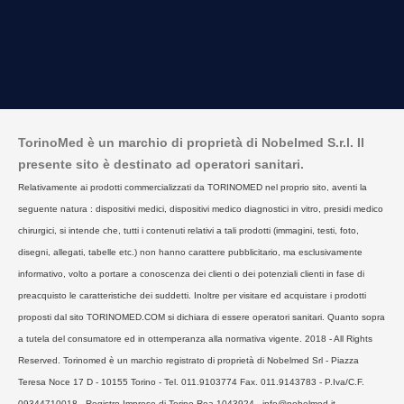
TorinoMed è un marchio di proprietà di Nobelmed S.r.l. Il
presente sito è destinato ad operatori sanitari.
Relativamente ai prodotti commercializzati da TORINOMED nel proprio sito, aventi la
seguente natura : dispositivi medici, dispositivi medico diagnostici in vitro, presidi medico
chirurgici, si intende che, tutti i contenuti relativi a tali prodotti (immagini, testi, foto,
disegni, allegati, tabelle etc.) non hanno carattere pubblicitario, ma esclusivamente
informativo, volto a portare a conoscenza dei clienti o dei potenziali clienti in fase di
preacquisto le caratteristiche dei suddetti. Inoltre per visitare ed acquistare i prodotti
proposti dal sito TORINOMED.COM si dichiara di essere operatori sanitari. Quanto sopra
a tutela del consumatore ed in ottemperanza alla normativa vigente. 2018 - All Rights
Reserved. Torinomed è un marchio registrato di proprietà di Nobelmed Srl - Piazza
Teresa Noce 17 D - 10155 Torino - Tel. 011.9103774 Fax. 011.9143783 - P.Iva/C.F.
09344710018 - Registro Imprese di Torino Rea 1043924 - info@nobelmed.it