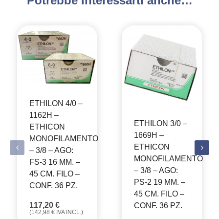
Potrebbe interessarti anche…
ETHILON 4/0 –
1162H –
ETHILON 3/0 –
ETHICON
1669H –
MONOFILAMENTO
ETHICON
– 3/8 – AGO:
MONOFILAMENTO
FS-3 16 MM. –
– 3/8 – AGO:
45 CM. FILO –
PS-2 19 MM. –
CONF. 36 PZ.
45 CM. FILO –
117,20
€
CONF. 36 PZ.
(
142,98
€
IVA INCL.)