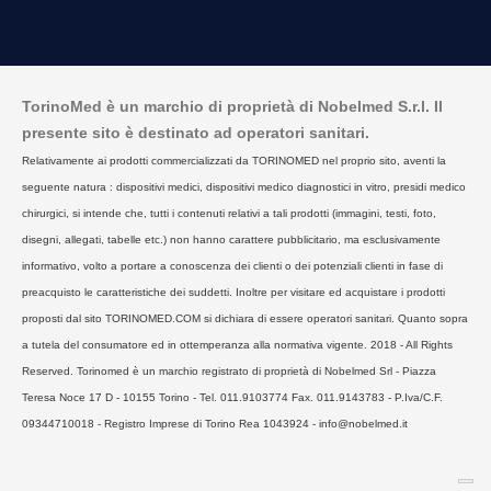
TorinoMed è un marchio di proprietà di Nobelmed S.r.l. Il
presente sito è destinato ad operatori sanitari.
Relativamente ai prodotti commercializzati da TORINOMED nel proprio sito, aventi la
seguente natura : dispositivi medici, dispositivi medico diagnostici in vitro, presidi medico
chirurgici, si intende che, tutti i contenuti relativi a tali prodotti (immagini, testi, foto,
disegni, allegati, tabelle etc.) non hanno carattere pubblicitario, ma esclusivamente
informativo, volto a portare a conoscenza dei clienti o dei potenziali clienti in fase di
preacquisto le caratteristiche dei suddetti. Inoltre per visitare ed acquistare i prodotti
proposti dal sito TORINOMED.COM si dichiara di essere operatori sanitari. Quanto sopra
a tutela del consumatore ed in ottemperanza alla normativa vigente. 2018 - All Rights
Reserved. Torinomed è un marchio registrato di proprietà di Nobelmed Srl - Piazza
Teresa Noce 17 D - 10155 Torino - Tel. 011.9103774 Fax. 011.9143783 - P.Iva/C.F.
09344710018 - Registro Imprese di Torino Rea 1043924 - info@nobelmed.it