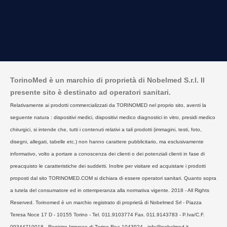
TorinoMed è un marchio di proprietà di Nobelmed S.r.l. Il
presente sito è destinato ad operatori sanitari.
Relativamente ai prodotti commercializzati da TORINOMED nel proprio sito, aventi la
seguente natura : dispositivi medici, dispositivi medico diagnostici in vitro, presidi medico
chirurgici, si intende che, tutti i contenuti relativi a tali prodotti (immagini, testi, foto,
disegni, allegati, tabelle etc.) non hanno carattere pubblicitario, ma esclusivamente
informativo, volto a portare a conoscenza dei clienti o dei potenziali clienti in fase di
preacquisto le caratteristiche dei suddetti. Inoltre per visitare ed acquistare i prodotti
proposti dal sito TORINOMED.COM si dichiara di essere operatori sanitari. Quanto sopra
a tutela del consumatore ed in ottemperanza alla normativa vigente. 2018 - All Rights
Reserved. Torinomed è un marchio registrato di proprietà di Nobelmed Srl - Piazza
Teresa Noce 17 D - 10155 Torino - Tel. 011.9103774 Fax. 011.9143783 - P.Iva/C.F.
09344710018 - Registro Imprese di Torino Rea 1043924 - info@nobelmed.it