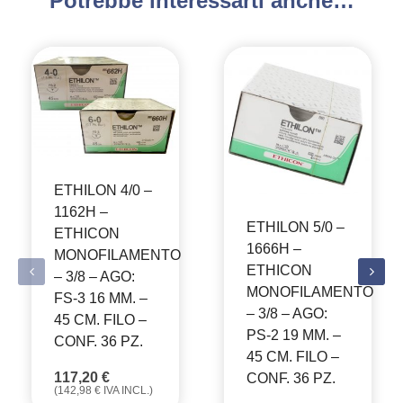
Potrebbe interessarti anche…
ETHILON 4/0 –
1162H –
ETHILON 5/0 –
ETHICON
1666H –
MONOFILAMENTO
ETHICON
– 3/8 – AGO:
MONOFILAMENTO
FS-3 16 MM. –
– 3/8 – AGO:
45 CM. FILO –
PS-2 19 MM. –
CONF. 36 PZ.
45 CM. FILO –
117,20
€
CONF. 36 PZ.
(
142,98
€
IVA INCL.)