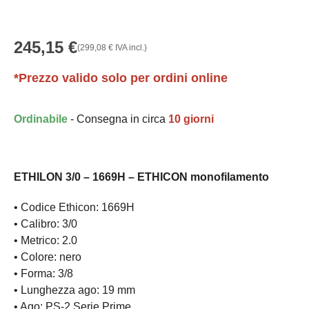
245,15
€
(
299,08
€
IVA incl.)
*Prezzo valido solo per ordini online
Ordinabile
- Consegna in circa
10 giorni
ETHILON 3/0 – 1669H – ETHICON monofilamento
• Codice Ethicon: 1669H
• Calibro: 3/0
• Metrico: 2.0
• Colore: nero
• Forma: 3/8
• Lunghezza ago: 19 mm
• Ago: PS-2 Serie Prime